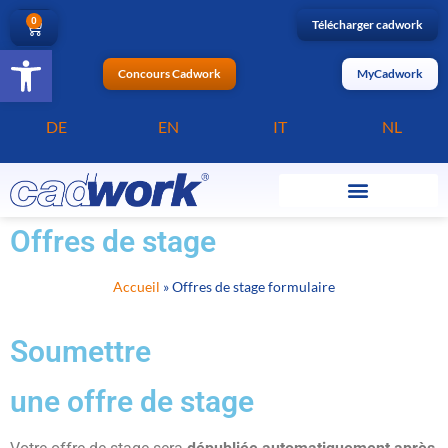
0
Télécharger cadwork
Ouvrir la barre d’outils
Concours Cadwork
MyCadwork
DE
EN
IT
NL
Offres de stage
Accueil
»
Offres de stage formulaire
Soumettre
une offre de stage