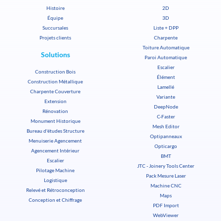
Histoire
2D
Équipe
3D
Succursales
Liste + DPP
Projets clients
Charpente
Toiture Automatique
Solutions
Paroi Automatique
Escalier
Construction Bois
Élément
Construction Métallique
Lamellé
Charpente Couverture
Variante
Extension
DeepNode
Rénovation
C-Faster
Monument Historique
Mesh Editor
Bureau d'études Structure
Optipanneaux
Menuiserie Agencement
Opticargo
Agencement Intérieur
BMT
Escalier
JTC - Joinery Tools Center
Pilotage Machine
Pack Mesure Laser
Logistique
Machine CNC
Relevé et Rétroconception
Maps
Conception et Chiffrage
PDF Import
WebViewer