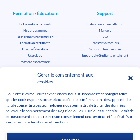
Formation / Éducation
Support
La Formation cadwork
Instructions d'installation
Nos programmes
Manuels
Rechercher une formation
FAQ
Formation certifiante
Transfert de fichiers
Licence Éducation
Support clé entreprise
Userclubs
Support clé étudiant / enseignant
Masterclass cadwork
Userclubs
Gérer le consentement aux
Actus
cookies
L'actu cadwork
Pour offrir les meilleures expériences, nous utilisons des technologies telles
Agenda
Télécharger cadwork
que les cookies pour stocker et/ou accéder aux informations des appareils. Le
Offres d'emploi
fait de consentir à ces technologies nous permettra de traiter des données
Médiathèque
telles que le comportement de navigation ou les ID uniques sur ce site. Le fait de
ne pas consentir ou de retirer son consentement peut avoir un effet négatif sur
certaines caractéristiques et fonctions.
Accepter