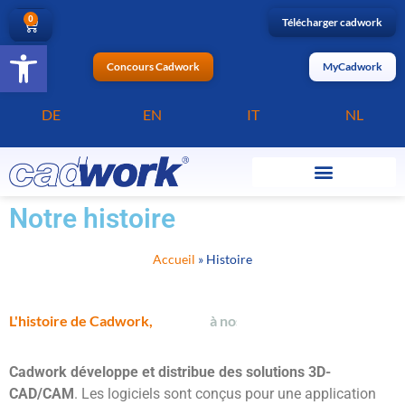
0
Télécharger cadwork
Ouvrir la barre d’outils
Concours Cadwork
MyCadwork
DE
EN
IT
NL
Notre histoire
Accueil
»
Histoire
L'histoire de Cadwork,
à
n
o
s
j
o
u
r
s
.
.
.
Cadwork développe et distribue des solutions 3D-
CAD/CAM
. Les logiciels sont conçus pour une application