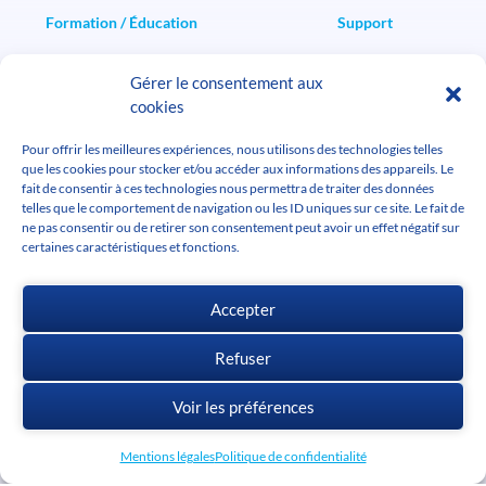
Formation / Éducation
Support
La Formation cadwork
Instructions d'installation
Gérer le consentement aux
Nos programmes
Manuels
cookies
Rechercher une formation
FAQ
Formation certifiante
Transfert de fichiers
Licence Éducation
Support clé entreprise
Pour offrir les meilleures expériences, nous utilisons des technologies telles
que les cookies pour stocker et/ou accéder aux informations des appareils. Le
Userclubs
Support clé étudiant / enseignant
fait de consentir à ces technologies nous permettra de traiter des données
Masterclass cadwork
telles que le comportement de navigation ou les ID uniques sur ce site. Le fait de
Userclubs
ne pas consentir ou de retirer son consentement peut avoir un effet négatif sur
certaines caractéristiques et fonctions.
Actus
L'actu cadwork
Télécharger cadwork
Accepter
Agenda
Offres d'emploi
Médiathèque
Refuser
Voir les préférences
Mentions légales
Politique de confidentialité