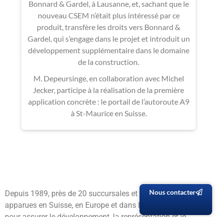
est
Bonnard & Gardel, à Lausanne, et, sachant que le
nouveau CSEM n’était plus intéressé par ce
e
produit, transfère les droits vers Bonnard &
l
Gardel, qui s’engage dans le projet et introduit un
développement supplémentaire dans le domaine
de la construction.
M. Depeursinge, en collaboration avec Michel
Jecker, participe à la réalisation de la première
application concrète : le portail de l’autoroute A9
à St-Maurice en Suisse.
Nous contacter
Depuis 1989, près de 20 succursales et agences sont
apparues en Suisse, en Europe et dans le reste du monde
pour assurer le développement, la représentation et le