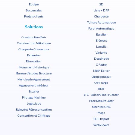
Équipe
3D
Succursales
Liste + DPP
Projets clients
Charpente
Toiture Automatique
Solutions
Paroi Automatique
Escalier
Construction Bois
Élément
Construction Métallique
Lamellé
Charpente Couverture
Variante
Extension
DeepNode
Rénovation
C-Faster
Monument Historique
Mesh Editor
Bureau d'études Structure
Optipanneaux
Menuiserie Agencement
Opticargo
Agencement Intérieur
BMT
Escalier
JTC - Joinery Tools Center
Pilotage Machine
Pack Mesure Laser
Logistique
Machine CNC
Relevé et Rétroconception
Maps
Conception et Chiffrage
PDF Import
WebViewer