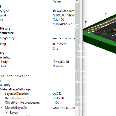
Pourquoi l'IFC
cadwork ?
Créé afin de gagner en productivité, le BIM est
essentiellement basé sur la capitalisation du savoir-faire de
tous les acteurs intervenants autour de la construction d’un
bâtiment.
cadwork a toujours adopté cette philosophie BIM de
conception intelligente, où à chaque volume sont associés
des informations géométriques, productiques, ou encore
économiques.
Depuis plus de 25 ans, cadwork permet de concevoir des
maquettes numériques dans son modeleur 3D en aidant le
concepteur à l’aide d’outils conçus pour lui.