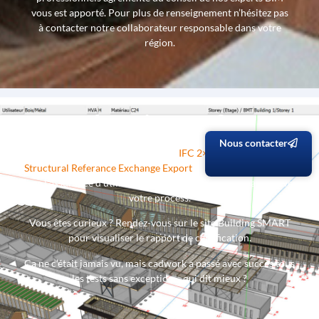
vous est apporté. Pour plus de renseignement n’hésitez pas
à contacter notre collaborateur responsable dans votre
région.
Le saviez-vous ?
Nous contacter
Cadwork a passé la certification
IFC 2×3 Import et IFC 4
Structural Referance Exchange Export
avec succès. C’est pour
vous l’assurance d’utiliser un logiciel fiable est compatible avec
votre process.
Vous êtes curieux ? Rendez-vous sur le site Building SMART
pour visualiser le rapport de certification.
Ça ne c’était jamais vu, mais cadwork a passé avec succès tous
les tests sans exception… qui dit mieux ?