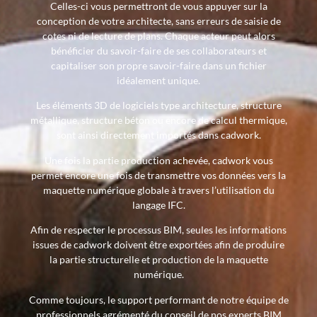
Celles-ci vous permettront de vous appuyer sur la
conception de votre architecte, sans erreurs de saisie de
cotes ni de lecture de plans. Chaque acteur peut alors
bénéficier du savoir-faire de ses collaborateurs et
capitaliser son propre savoir-faire dans un fichier
idéalement unique.
Les éléments 3D de logiciels type architecture, structure
métallique, structure béton ou encore de calcul thermique,
sont ainsi directement importés dans cadwork.
Une fois la partie production achevée, cadwork vous
permet encore une fois de transmettre vos données vers la
maquette numérique globale à travers l’utilisation du
langage IFC.
Afin de respecter le processus BIM, seules les informations
issues de cadwork doivent être exportées afin de produire
la partie structurelle et production de la maquette
numérique.
Comme toujours, le support performant de notre équipe de
professionnels agrémenté du conseil de nos experts BIM