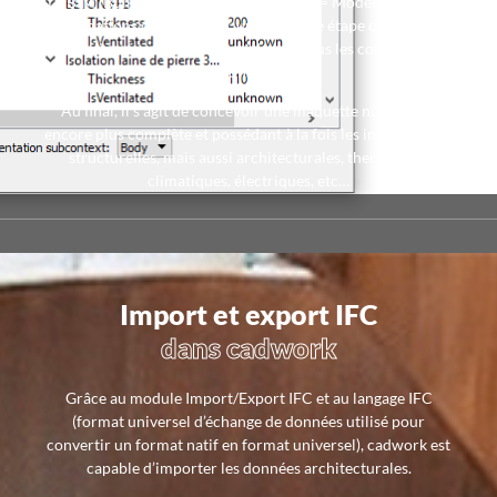
Le BIM (Building Information Modeling = Modélisation des
informations du Bâtiment), une nouvelle étape qui consiste
à globaliser la maquette numérique à tous les corps métiers
de la construction.
Au final, il s’agit de concevoir une maquette numérique
encore plus complète et possédant à la fois les informations
structurelles, mais aussi architecturales, thermiques,
climatiques, électriques, etc…
Import et export IFC
dans cadwork
Grâce au module Import/Export IFC et au langage IFC
(format universel d’échange de données utilisé pour
convertir un format natif en format universel), cadwork est
capable d’importer les données architecturales.