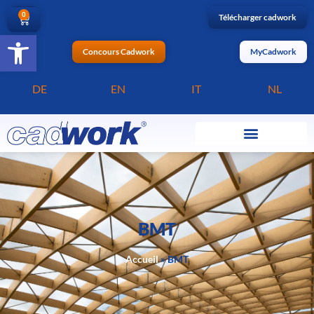
0
Télécharger cadwork
Ouvrir la barre d’outils
Concours Cadwork
MyCadwork
DE
EN
IT
NL
BMT
Accueil
»
BMT