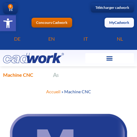
0
Télécharger cadwork
Ouvrir la barre d’outils
Concours Cadwork
MyCadwork
DE
EN
IT
NL
e
l
a
g
Machine CNC
A
s
s
e
m
b
Accueil
»
Machine CNC