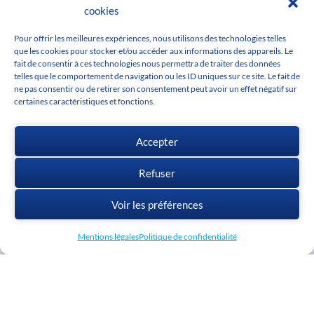
cookies
Userclubs
Support clé étudiant / enseignant
Masterclass cadwork
Pour offrir les meilleures expériences, nous utilisons des technologies telles
Userclubs
que les cookies pour stocker et/ou accéder aux informations des appareils. Le
Actus
fait de consentir à ces technologies nous permettra de traiter des données
telles que le comportement de navigation ou les ID uniques sur ce site. Le fait de
L'actu cadwork
ne pas consentir ou de retirer son consentement peut avoir un effet négatif sur
certaines caractéristiques et fonctions.
Agenda
Offres d'emploi
Médiathèque
Accepter
Télécharger cadwork
Refuser
Voir les préférences
Mentions légales
Politique de confidentialité