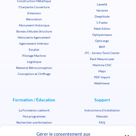
Construction Métallique
Lamellé
Charpente Couverture
Variante
Extension
DeepNode
Rénovation
C-Faster
Monument Historique
Mesh Editor
Bureau d'études Structure
Optipanneaux
Menuiserie Agencement
Opticargo
Agencement Intérieur
BMT
Escalier
JTC - Joinery Tools Center
Pilotage Machine
Pack Mesure Laser
Logistique
Machine CNC
Relevé et Rétroconception
Maps
Conception et Chiffrage
PDF Import
WebViewer
Formation / Éducation
Support
La Formation cadwork
Instructions d'installation
Nos programmes
Manuels
Rechercher une formation
FAQ
Formation certifiante
Transfert de fichiers
Gérer le consentement aux
Licence Éducation
Support clé entreprise