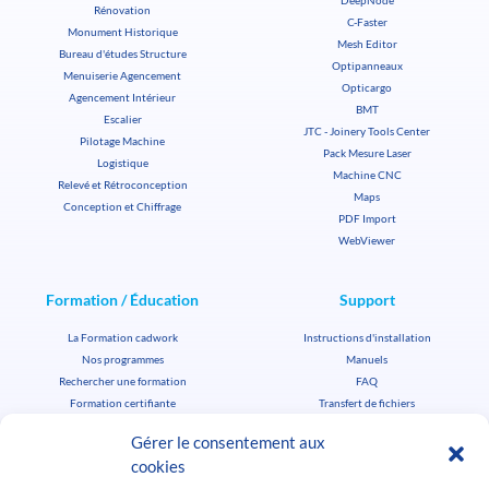
DeepNode
Rénovation
C-Faster
Monument Historique
Mesh Editor
Bureau d'études Structure
Optipanneaux
Menuiserie Agencement
Opticargo
Agencement Intérieur
BMT
Escalier
JTC - Joinery Tools Center
Pilotage Machine
Pack Mesure Laser
Logistique
Machine CNC
Relevé et Rétroconception
Maps
Conception et Chiffrage
PDF Import
WebViewer
Formation / Éducation
Support
La Formation cadwork
Instructions d'installation
Nos programmes
Manuels
Rechercher une formation
FAQ
Formation certifiante
Transfert de fichiers
Licence Éducation
Support clé entreprise
Gérer le consentement aux
Userclubs
Support clé étudiant / enseignant
cookies
Masterclass cadwork