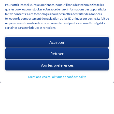
Userclubs
Pour offrir les meilleures expériences, nous utilisons des technologies telles
Actus
que les cookies pour stocker et/ou accéder aux informations des appareils. Le
fait de consentir à ces technologies nous permettra de traiter des données
L'actu cadwork
telles que le comportement de navigation ou les ID uniques sur ce site. Le fait de
ne pas consentir ou de retirer son consentement peut avoir un effet négatif sur
Agenda
certaines caractéristiques et fonctions.
Offres d'emploi
Médiathèque
Accepter
Télécharger cadwork
Refuser
Voir les préférences
Mentions légales
Politique de confidentialité
CGV