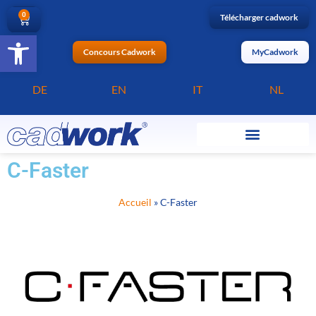
0
Télécharger cadwork
Ouvrir la barre d’outils
Concours Cadwork
MyCadwork
DE
EN
IT
NL
C-Faster
Accueil
»
C-Faster