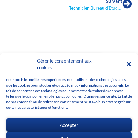
Suivant
Technicien Bureau d’Etudes Bois H/F
Retour aux offres d'emploi
Gérer le consentement aux
cookies
Pour offrir les meilleures expériences, nous utilisons des technologies telles
que les cookies pour stocker et/ou accéder aux informations des appareils. Le
fait de consentir à ces technologies nous permettra de traiter des données
telles que le comportement de navigation ou les ID uniques sur ce site. Le fait de
ne pas consentir ou de retirer son consentement peut avoir un effet négatif sur
certaines caractéristiques et fonctions.
Accepter