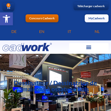
0
Télécharger cadwork
Ouvrir la barre d’outils
Concours Cadwork
MyCadwork
DE
EN
IT
NL
Dessinateur / Dessinatrice de
maisons à ossature bois