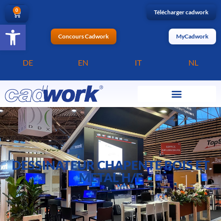
0
Télécharger cadwork
Ouvrir la barre d’outils
Concours Cadwork
MyCadwork
DE
EN
IT
NL
DESSINATEUR CHAPENTE BOIS ET
METAL H/F