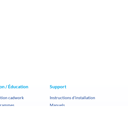
on / Éducation
Support
tion cadwork
Instructions d'installation
grammes
Manuels
er une formation
FAQ
n certifiante
Transfert de fichiers
Éducation
Support clé entreprise