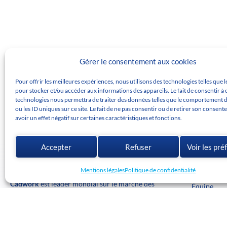
Gérer le consentement aux cookies
Pour offrir les meilleures expériences, nous utilisons des technologies telles que 
pour stocker et/ou accéder aux informations des appareils. Le fait de consentir à 
technologies nous permettra de traiter des données telles que le comportement 
ou les ID uniques sur ce site. Le fait de ne pas consentir ou de retirer son consen
avoir un effet négatif sur certaines caractéristiques et fonctions.
Accepter
Refuser
Voir les pr
L'entrepr
Mentions légales
Politique de confidentialité
Histoire
Cadwork
est leader mondial sur le marché des
Équipe
solutions et logiciels pour la construction depuis
Succursale
près de 30 ans.
Projets cli