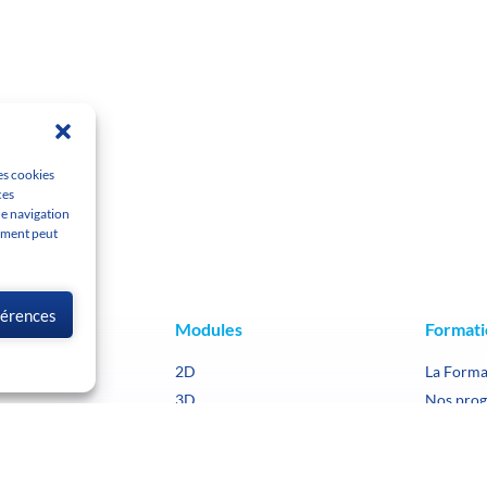
les cookies
ces
de navigation
tement peut
éférences
ise
Modules
Formati
2D
La Forma
3D
Nos pro
s
Liste + DPP
Recherch
ents
Charpente
Formatio
Toiture Automatique
Licence 