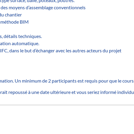
ype surface, dalle, poteaux, poutres.
c des moyens d’assemblage conventionnels
du chantier
la méthode BIM
, détails techniques.
otation automatique.
FC, dans le but d’échanger avec les autres acteurs du projet
mation. Un minimum de 2 participants est requis pour que le cours a
erait repoussé à une date ultérieure et vous seriez informé individ